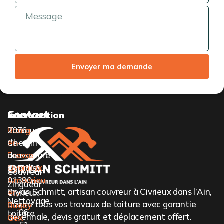
Envoyer ma demande
Contact
Services
Intervention
Travaux
Bourg-
2076
de
en-
Chemin
couverture
Bresse
de
Oyonnax
Paradis,
Couvreur-
Ambérieu-
01390
Zingueur
Bryan Schmitt, artisan couvreur à Civrieux dans l’Ain,
en-
Civrieux
Nettoyage
assure tous vos travaux de toiture avec garantie
Bugey
06
toiture
décennale, devis gratuit et déplacement offert.
Gex