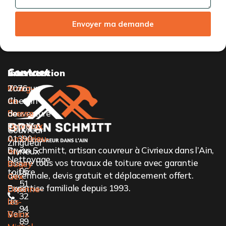
Envoyer ma demande
Contact
Services
Intervention
Travaux
Bourg-
2076
de
en-
Chemin
couverture
Bresse
de
Oyonnax
Paradis,
Couvreur-
Ambérieu-
01390
Zingueur
Bryan Schmitt, artisan couvreur à Civrieux dans l’Ain,
en-
Civrieux
Nettoyage
assure tous vos travaux de toiture avec garantie
Bugey
06
toiture
décennale, devis gratuit et déplacement offert.
Gex
51
Expertise familiale depuis 1993.
Pose
Divonne-
32
de
les-
94
Velux
Bains
89