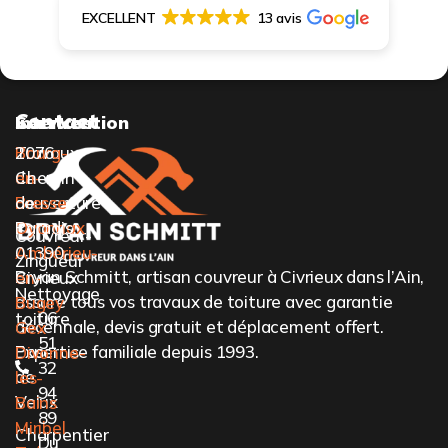
EXCELLENT
13 avis
Contact
Services
Intervention
Travaux
Bourg-
2076
de
en-
Chemin
couverture
Bresse
de
Oyonnax
Paradis,
Couvreur-
Ambérieu-
01390
Zingueur
Bryan Schmitt, artisan couvreur à Civrieux dans l’Ain,
en-
Civrieux
Nettoyage
assure tous vos travaux de toiture avec garantie
Bugey
06
toiture
décennale, devis gratuit et déplacement offert.
Gex
51
Expertise familiale depuis 1993.
Pose
Divonne-
32
de
les-
94
Velux
Bains
89
Miribel
Charpentier
Du